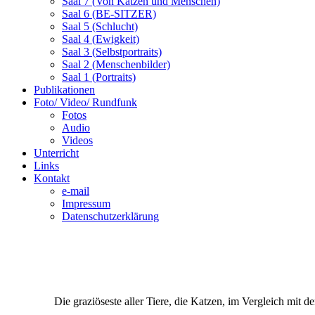
Saal 7 (Von Katzen und Menschen)
Saal 6 (BE-SITZER)
Saal 5 (Schlucht)
Saal 4 (Ewigkeit)
Saal 3 (Selbstportraits)
Saal 2 (Menschenbilder)
Saal 1 (Portraits)
Publikationen
Foto/ Video/ Rundfunk
Fotos
Audio
Videos
Unterricht
Links
Kontakt
e-mail
Impressum
Datenschutzerklärung
Die graziöseste aller Tiere, die Katzen, im Vergleich mit 