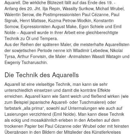
Aquarell. Die wirkliche Blütezeit fällt auf das Ende des 19. -
Anfang des 20. Jht. Ilja Repin, Wassiliy Surikow, Michail Wrubel,
Walentin Serow, die Postimpressionisten Paul Cézanne, Paul
Signak, Henri Matisse, Kuzma Petrow-Wodkin, Konstantin
Somow, Expressionisten August Make, Egon Schiele und Emil
Nolde – Aquarell wurde in ihrer Arbeit eine gleichberechtigte
Technik zu Öl und Tempera.
Aus der Reihen der späteren Maler, die meisterhafte Aquarellisten
der sowjetischen Periode nenne ich Wladimir Lebedew, Nikolai
Tyrsa, Arthur Fonvisin, die Maler -Animalisten Wassili Watagin und
Ewgeniy Tscharuschin.
Die Technik des Aquarells
Aquarell ist eine vielseitige Technik, man kann sie sehr
unterschiedlich einsetzen und damit die konträre Effekte
erreichen. Aquarell kann wie Samt weich und fließend wirken (wie
zum Beispiel japanische Aquarell- oder Tuschmalerei) oder
farbstark „alla prima“, sowohl auf Untermalungen wie auch auf
Lasierungen verzichtend (Emil Nolde). Man kann diese Technik
als eckig und mosaikähnlich erleben in den Arbeiten auf dem
trockenen Papier bei Paul Cézanne oder Wrubel oder mit feinsten
Übergängen in den Bildern der Mitglieder des Künstlerkreises