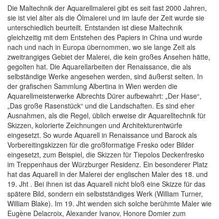
Die Maltechnik der Aquarellmalerei gibt es seit fast 2000 Jahren,
sie ist viel älter als die Ölmalerei und im laufe der Zeit wurde sie
unterschiedlich beurteilt. Entstanden ist diese Maltechnik
gleichzeitig mit dem Entstehen des Papiers in China und wurde
nach und nach in Europa übernommen, wo sie lange Zeit als
zweitrangiges Gebiet der Malerei, die kein großes Ansehen hätte,
gegolten hat. Die Aquarellarbeiten der Renaissance, die als
selbständige Werke angesehen werden, sind äußerst selten. In
der grafischen Sammlung Albertina in Wien werden die
Aquarellmeisterwerke Albrechts Dürer aufbewahrt: „Der Hase“,
„Das große Rasenstück“ und die Landschaften. Es sind eher
Ausnahmen, als die Regel, üblich erweise dir Aquarelltechnik für
Skizzen, kolorierte Zeichnungen und Architekturentwürfe
eingesetzt. So wurde Aquarell in Renaissance und Barock als
Vorbereitingskizzen für die großformatige Fresko oder Bilder
eingesetzt, zum Beispiel, die Skizzen für Tiepolos Deckenfresko
im Treppenhaus der Würzburger Residenz. Ein besonderer Platz
hat das Aquarell in der Malerei der englischen Maler des 18. und
19. Jht . Bei ihnen ist das Aquarell nicht bloß eine Skizze für das
spätere Bild, sondern ein selbstständiges Werk (William Turner,
William Blake). Im 19. Jht wenden sich solche berühmte Maler wie
Eugène Delacroix, Alexander Ivanov, Honore Domier zum