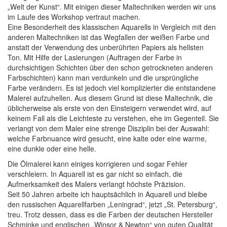
„Welt der Kunst“. Mit einigen dieser Maltechniken werden wir uns
im Laufe des Workshop vertraut machen.
Eine Besonderheit des klassischen Aquarells in Vergleich mit den
anderen Maltechniken ist das Wegfallen der weißen Farbe und
anstatt der Verwendung des unberührten Papiers als hellsten
Ton. Mit Hilfe der Lasierungen (Auftragen der Farbe in
durchsichtigen Schichten über den schon getrockneten anderen
Farbschichten) kann man verdunkeln und die ursprüngliche
Farbe verändern. Es ist jedoch viel komplizierter die entstandene
Malerei aufzuhellen. Aus diesem Grund ist diese Maltechnik, die
üblicherweise als erste von den Einsteigern verwendet wird, auf
keinem Fall als die Leichteste zu verstehen, ehe im Gegenteil. Sie
verlangt von dem Maler eine strenge Disziplin bei der Auswahl:
welche Farbnuance wird gesucht, eine kalte oder eine warme,
eine dunkle oder eine helle.
Die Ölmalerei kann einiges korrigieren und sogar Fehler
verschleiern. In Aquarell ist es gar nicht so einfach, die
Aufmerksamkeit des Malers verlangt höchste Präzision.
Seit 50 Jahren arbeite ich hauptsächlich in Aquarell und bleibe
den russischen Aquarellfarben „Leningrad“, jetzt „St. Petersburg“,
treu. Trotz dessen, dass es die Farben der deutschen Hersteller
Schminke und englischen „Winsor & Newton“ von guten Qualität