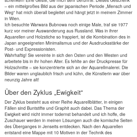
schenken! Eine Geste, die mich sehr berührte. Dieses Geschenk
– ein mittelgroßes Bild aus der japanischen Periode „Mensch und
Weg“ hat mich überall begleitet und hängt jetzt in meinem Zimmer
in Wien.
Ich besuchte Warwara Bubnowa noch einige Male, traf sie 1977
kurz vor meiner Auswanderung aus Russland. Was in ihrer
Aquarellen und Holzstiche so frappiert, ist die Kombination des in
Japan angeeigneten Minimalismus und der Ausdrucksstärke der
Post- und Expressionisten.
Wahrhaftig! Sie vereinte in sich den Osten und den Westen und
arbeitete bis in ihr hohen Alter. Es fehlte an der Druckpresse für
Holzschnitte – sie konzentrierte sich an der Aquarellmalerei. Die
Bilder waren unglaublich frisch und kühn, die Künstlerin war über
neunzig Jahre alt!
Über den Zyklus „Ewigkeit“
Der Zyklus besteht aus einer Reihe Aquarellblätter, in einigen
Fällen sind Buntstifte und Graphit auch dabei. Das Thema der
Ewigkeit wird nicht immer todernst behandelt und ich hoffe, die
Zuschauer werden in meinen Lösungen auch die komische Seiten
des Überganges in Jenseits entdecken. Nach den Aquarellen
entstand eine Mappe mit 10 Motiven in der Technik des